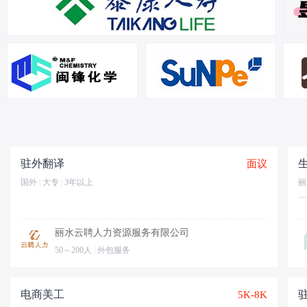
驻外翻译
面议
国外
|
大专
|
3年以上
丽
丽水云聘人力资源服务有限公司
50～200人
|
外包服务
电商美工
5K-8K