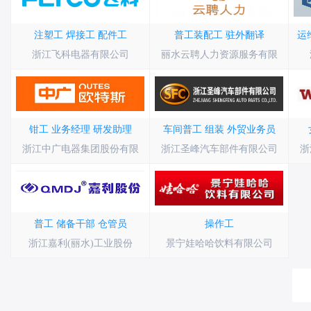
注塑工
焊接工
配件工
普工装配工
驻外翻译
运
浙江飞科电器有限公司
丽水云聘人力资源服务有限
钳工
业务经理
研发助理
车间普工
组装
外贸业务员
浙江中广电器集团股份有限
浙江圣峰汽车部件有限公司
浙
普工
储备干部
仓管员
操作工
浙江嘉利(丽水)工业股份
景宁娃哈哈饮料有限公司