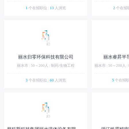
1
个在招职位
|
13
人浏览
2
个在招
丽水归零环保科技有限公司
丽水睿昇半
丽水市
|
50～200人
|
制药/生物工程
丽水市
|
50～200人
|
3
个在招职位
|
60
人浏览
5
个在招