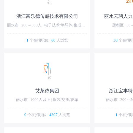
浙江富乐德传感技术有限公司
丽水云聘人力
丽水市
|
200～500人
|
电子技术/半导体/集成电路
莲都区
|
50
1
个在招职位
|
60
人浏览
30
个在招
艾莱依集团
浙江宝丰特
丽水市
|
1000人以上
|
服装/纺织/皮革
丽水市
|
200～5
0
个在招职位
|
4397
人浏览
1
个在招