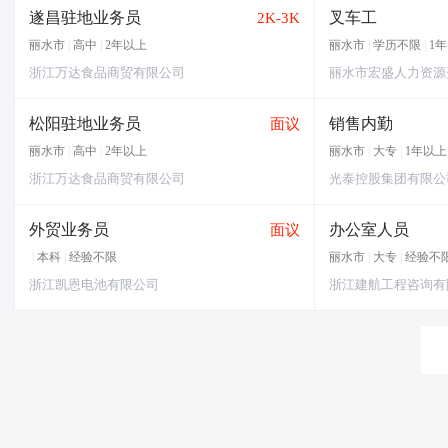
遂昌驻地业务员
叉车工
2K-3K
丽水市
|
高中
|
2年以上
丽水市
|
学历不限
|
1
浙江万达食品商贸有限公司
丽水市宏盛人力资源
松阳驻地业务员
销售内勤
面议
丽水市
|
高中
|
2年以上
丽水市
|
大专
|
1年以上
浙江万达食品商贸有限公司
光泰控股集团有限公
外贸业务员
办公室人员
面议
|
本科
|
经验不限
丽水市
|
大专
|
经验不
浙江凯恩电池有限公司
浙江建航工程咨询有