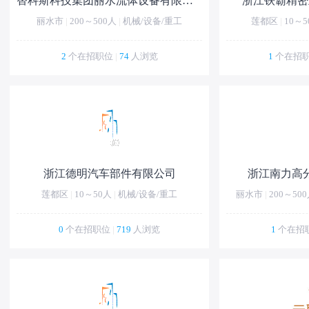
替科斯科技集团丽水流体设备有限公司
浙江铁霸精密
丽水市
|
200～500人
|
机械/设备/重工
莲都区
|
10～5
2
个在招职位
|
74
人浏览
1
个在招
浙江德明汽车部件有限公司
浙江南力高
莲都区
|
10～50人
|
机械/设备/重工
丽水市
|
200～50
0
个在招职位
|
719
人浏览
1
个在招