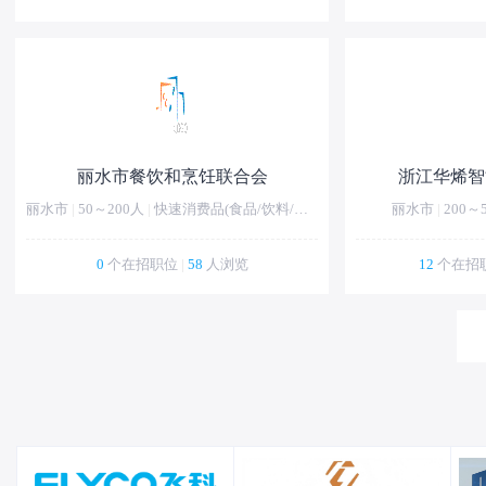
丽水市餐饮和烹饪联合会
浙江华烯智
丽水市
|
50～200人
|
快速消费品(食品/饮料/化妆品)
丽水市
|
200～
0
个在招职位
|
58
人浏览
12
个在招