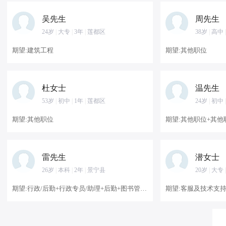
吴先生
周先生
24岁
|
大专
|
3年
|
莲都区
38岁
|
高中
|
期望:建筑工程
期望:其他职位
杜女士
温先生
53岁
|
初中
|
1年
|
莲都区
24岁
|
初中
|
期望:其他职位
雷先生
潜女士
26岁
|
本科
|
2年
|
景宁县
20岁
|
大专
|
期望:行政/后勤+行政专员/助理+后勤+图书管理员/资料管理员