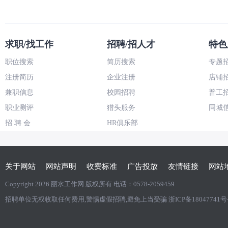
求职/找工作
招聘/招人才
特色
职位搜索
简历搜索
专题
注册简历
企业注册
店铺
兼职信息
校园招聘
普工
职业测评
猎头服务
同城
招 聘 会
HR俱乐部
关于网站
网站声明
收费标准
广告投放
友情链接
网站
Copyright 2026
丽水工作网
版权所有 电话：0578-2059459
招聘单位无权收取任何费用,警惕虚假招聘,避免上当受骗
浙ICP备1804774