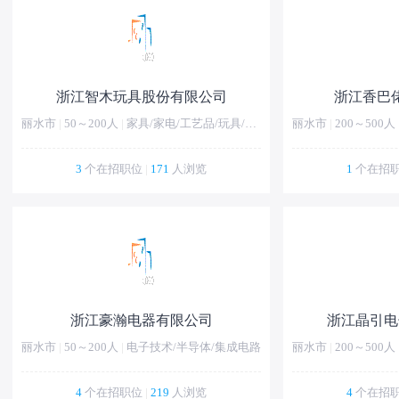
浙江智木玩具股份有限公司
浙江香巴
丽水市
|
50～200人
|
家具/家电/工艺品/玩具/礼品
丽水市
|
200～500人
3
个在招职位
|
171
人浏览
1
个在招
浙江豪瀚电器有限公司
浙江晶引电
丽水市
|
50～200人
|
电子技术/半导体/集成电路
丽水市
|
200～500人
4
个在招职位
|
219
人浏览
4
个在招