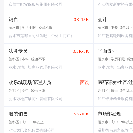
众信世纪安保服务集团有限公司
浙江德立新材料有限
销售
会计
3K-15K
丽水市
|
学历不限
|
经验不限
丽水市
|
中专
|
3年以上
丽水市莲都区阿凯酒吧（个体工商户）
浙江乾麟缝制设备有
法务专员
平面设计
3.5K-5K
莲都区
|
本科
|
经验不限
丽水市
|
学历不限
|
经
丽水万地广场商业管理有限公司
丽水万地广场商业管
欢乐城现场管理人员
医药研发/生产/
面议
莲都区
|
高中
|
经验不限
莲都区
|
博士
|
3年以上
丽水万地广场商业管理有限公司
浙江维康药业股份有
服装销售
市场部经理
5K-10K
莲都区
|
高中
|
1年以上
丽水市
|
高中
|
2年以上
浙江太已文化传媒有限公司
温州德马康之源管理