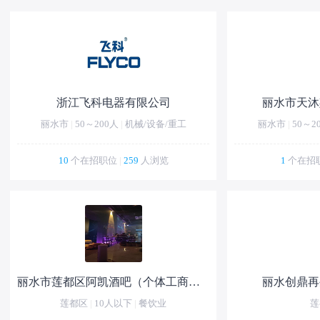
浙江飞科电器有限公司
丽水市天沐
丽水市
|
50～200人
|
机械/设备/重工
丽水市
|
50～2
10
个在招职位
|
259
人浏览
1
个在招
丽水市莲都区阿凯酒吧（个体工商户）
丽水创鼎再
莲都区
|
10人以下
|
餐饮业
莲