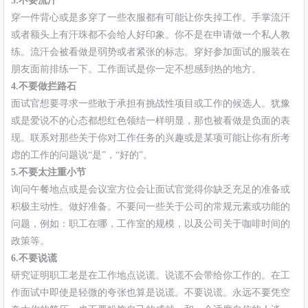
3.不要流汗
穿一件背心或是多穿了一些衣服都有可能让你失掉工作。手掌流汗
或者额头上有汗珠都不会给人好印象。你不是在申请做一个私人教
练。流汗会被看做是弱势或者紧张的标志。穿好参加面试的服装在
朋友面前排练一下。工作面试是你一定不想感到热的地方。
4.不要做拦路石
面试官想要寻求一些敢于承担有挑战性项目或工作的候选人。犹豫
或是爱说不的心态都想红色领结一样明显，那也被看做是负面的表
现。联系对那些关于你对工作任务的兴趣或是某项可能让你有所考
虑的工作的问题说“是”，“好的”。
5.不要太注重小节
询问午餐地点或是会议室方位会让面试官觉得你缺乏充足的准备或
积极主动性。做好准备。不要问一些关于公司的常规元素或功能的
问题，例如：职工在哪，工作室的规模，以及公司关于咖啡时间的
政策等。
6.不要说谎
研究证明职工老是在工作地点说谎。说谎不会带给你工作的。在工
作面试中即使是轻微的夸张也算是说谎。不要说谎。永远不要凭空