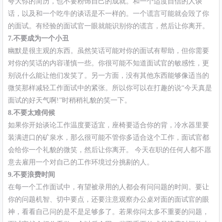
夸大你的简历，也不要粉饰自己的成就。和一个适度自信的人谈
话，以及和一个吃牛的谈话是不一样的。一个谎言可能就会毁了你
的面试。有经验的面试官一眼就能识别你的谎言，然后让你离开。
7.不要成为一个小丑
幽默是很主观的东西。虽然笑话可能对你的面试有帮助，但你需要
对你的笑话的内容谨慎一些。你很可能不知道面试官的敏感性，更
别说什么能让他们发笑了。另一方面，没有其他东西能够像适当的
微笑那样减轻工作面试中的紧张。所以你可以在打趣的说“今天真是
面试的好天气啊!”时稍稍礼貌的笑一下。
8.不要太难伺候
如果你开始谈论工作温度要适宜，座椅要适合你的背，冷水器里要
装满进口的矿泉水，那么很可能不管你多适合这个工作，面试官都
会给你一个礼貌的微笑，然后让你离开。 今天在职的任何人都不愿
意去雇用一个对自己的工作环境过分挑剔的人。
9.不要浪费时间
在每一个工作面试中，有望被录用的人都会有问问题的时间。要让
你的问题机智、切中要点，还要注意观察办公桌对面的面试官的眼
神，看看自己问的是不是足够多了。若果你问太多不重要的问题，