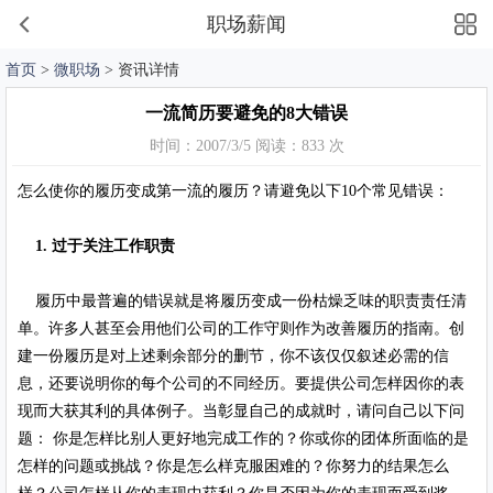
职场薪闻
首页
>
微职场
> 资讯详情
一流简历要避免的8大错误
时间：2007/3/5 阅读：833 次
怎么使你的履历变成第一流的履历？请避免以下10个常见错误：
1. 过于关注工作职责
履历中最普遍的错误就是将履历变成一份枯燥乏味的职责责任清
单。许多人甚至会用他们公司的工作守则作为改善履历的指南。创
建一份履历是对上述剩余部分的删节，你不该仅仅叙述必需的信
息，还要说明你的每个公司的不同经历。要提供公司怎样因你的表
现而大获其利的具体例子。当彰显自己的成就时，请问自己以下问
题： 你是怎样比别人更好地完成工作的？你或你的团体所面临的是
怎样的问题或挑战？你是怎么样克服困难的？你努力的结果怎么