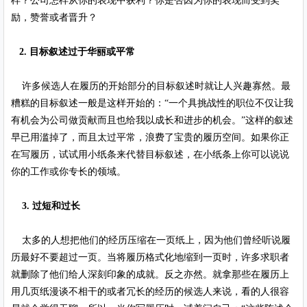
样？公司怎样从你的表现中获利？你是否因为你的表现而受到奖
励，赞誉或者晋升？
2. 目标叙述过于华丽或平常
许多候选人在履历的开始部分的目标叙述时就让人兴趣寡然。最
糟糕的目标叙述一般是这样开始的：“一个具挑战性的职位不仅让我
有机会为公司做贡献而且也给我以成长和进步的机会。”这样的叙述
早已用滥掉了，而且太过平常，浪费了宝贵的履历空间。如果你正
在写履历，试试用小纸条来代替目标叙述，在小纸条上你可以说说
你的工作或你专长的领域。
3. 过短和过长
太多的人想把他们的经历压缩在一页纸上，因为他们曾经听说履
历最好不要超过一页。当将履历格式化地缩到一页时，许多求职者
就删除了他们给人深刻印象的成就。反之亦然。就拿那些在履历上
用几页纸漫谈不相干的或者冗长的经历的候选人来说，看的人很容