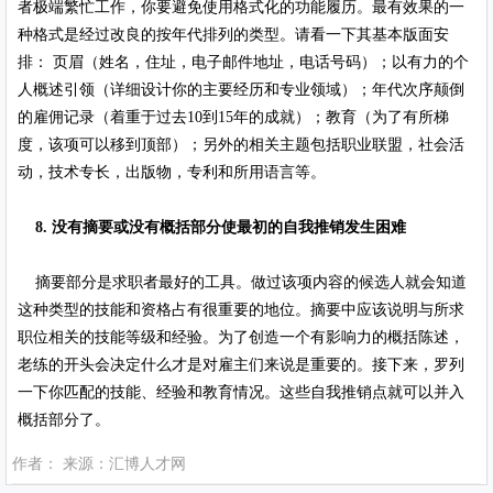
者极端繁忙工作，你要避免使用格式化的功能履历。最有效果的一
种格式是经过改良的按年代排列的类型。请看一下其基本版面安
排： 页眉（姓名，住址，电子邮件地址，电话号码）；以有力的个
人概述引领（详细设计你的主要经历和专业领域）；年代次序颠倒
的雇佣记录（着重于过去10到15年的成就）；教育（为了有所梯
度，该项可以移到顶部）；另外的相关主题包括职业联盟，社会活
动，技术专长，出版物，专利和所用语言等。
8. 没有摘要或没有概括部分使最初的自我推销发生困难
摘要部分是求职者最好的工具。做过该项内容的候选人就会知道
这种类型的技能和资格占有很重要的地位。摘要中应该说明与所求
职位相关的技能等级和经验。为了创造一个有影响力的概括陈述，
老练的开头会决定什么才是对雇主们来说是重要的。接下来，罗列
一下你匹配的技能、经验和教育情况。这些自我推销点就可以并入
概括部分了。
作者： 来源：汇博人才网