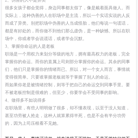
2、伪善的人不是异类
很多女孩子都会觉得，身边同事都太假了，像是戴着面具做人。而
实际上，这种伪善的人在职场中是主流，所以一个实话实说的人反
而成了异类。别把职场中伪善的人当成怪胎，他们每说一句谎话，
都是有好处的，而你做不到他们那么虚伪，是一种缺憾。所以在职
场中，你或者学会说谎话，或者学会沉默。
3、掌握你命运的人是老板
职场是一个用权力来划分等级的地方，拥有最高权力的老板，完全
掌握你的命运。而你的直属上司则部分掌握你的命运。其余的同事
们，他们只是掌握你的情绪而已。所以，对一个女人而言，事情就
变得很简单。只要谁掌握老板就等于掌握了别人的命运。
而如果你老是被情绪控制，则等于把自己的命运交到同事手里。要
不被老板控制是很难的，但至少，你要学会不受同事的影响。
4、做得多不如说得多
在职场里，有些人明明做了很多，却不懂表现，以至于没人知道，
甚至功劳被人抢走，这种人就算累得半死，也是不会有半分功劳
的，因为上司压根看不见她。