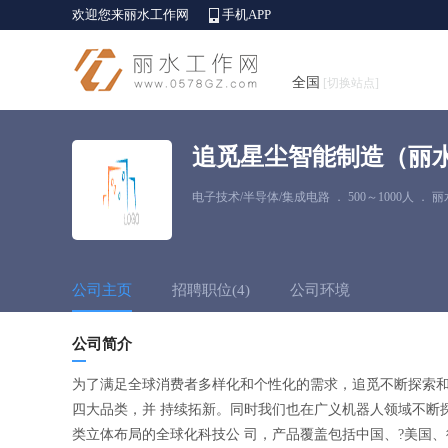
欢迎您来丽水工作网
手机APP
全国
[切换站点]
追觅星尘智能制造（丽
电子技术/半导体/集成电路
．
500～1000人
．
丽
公司主页
招聘职位(4)
公司环境
公司简介
为了满足全球消费者多样化和个性化的需求，追觅不断探索和
四大品类，并 持续拓新。同时我们也在广义机器人领域不断
类立体布局的全球化科技公 司，产品覆盖包括中国、?美国、