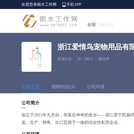
欢迎您来丽水工作网
手机APP
全国
[切换站点]
浙江爱情鸟宠物用品有
其他行业
．
50～200人
．
丽水市
公司主页
招聘职位(3)
公司环境
公司简介
创立于2011年九月份，坐落在神奇的畲乡——浙江景宁民族
发、生产、销售、出口贸易于一体的综合性私营企业。