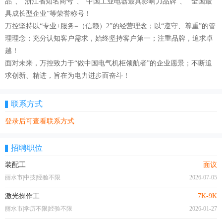
品”、“浙江省知名商号”、“中国工业电器最具影响力品牌”、 “全国最
具成长型企业”等荣誉称号！
万控坚持以“专业+服务=（信赖）2”的经营理念；以“遵守、尊重”的管
理理念；充分认知客户需求，始终坚持客户第一；注重品牌，追求卓
越！
面对未来，万控致力于“做中国电气机柜领航者”的企业愿景；不断追
求创新、精进，旨在为电力进步而奋斗！
联系方式
登录后可查看联系方式
招聘职位
装配工
面议
丽水市|中技|经验不限
2026-07-05
激光操作工
7K-9K
丽水市|学历不限|经验不限
2026-01-27