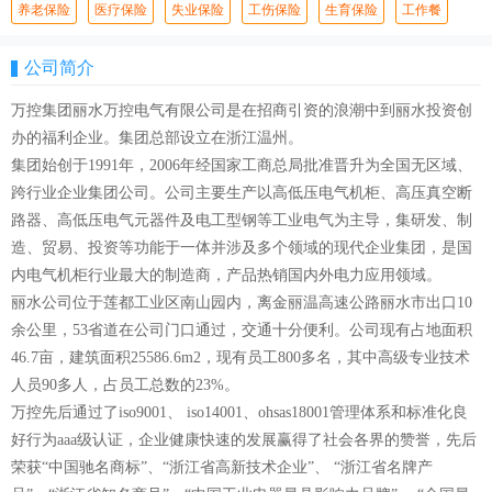
养老保险
医疗保险
失业保险
工伤保险
生育保险
工作餐
公司简介
万控集团丽水万控电气有限公司是在招商引资的浪潮中到丽水投资创
办的福利企业。集团总部设立在浙江温州。
集团始创于1991年，2006年经国家工商总局批准晋升为全国无区域、
跨行业企业集团公司。公司主要生产以高低压电气机柜、高压真空断
路器、高低压电气元器件及电工型钢等工业电气为主导，集研发、制
造、贸易、投资等功能于一体并涉及多个领域的现代企业集团，是国
内电气机柜行业最大的制造商，产品热销国内外电力应用领域。
丽水公司位于莲都工业区南山园内，离金丽温高速公路丽水市出口10
余公里，53省道在公司门口通过，交通十分便利。公司现有占地面积
46.7亩，建筑面积25586.6m2，现有员工800多名，其中高级专业技术
人员90多人，占员工总数的23%。
万控先后通过了iso9001、 iso14001、ohsas18001管理体系和标准化良
好行为aaa级认证，企业健康快速的发展赢得了社会各界的赞誉，先后
荣获“中国驰名商标”、“浙江省高新技术企业”、 “浙江省名牌产