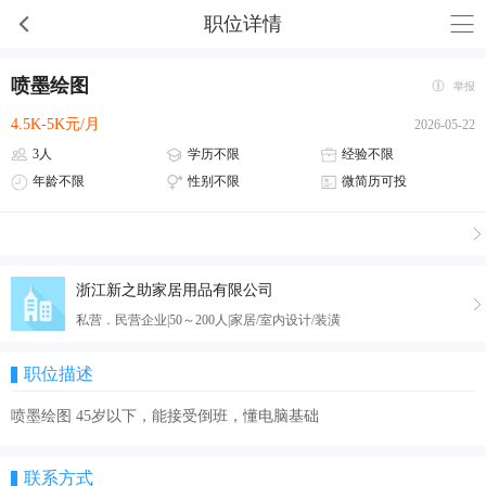
职位详情
喷墨绘图
举报
4.5K-5K元/月
2026-05-22
3人
学历不限
经验不限
年龄不限
性别不限
微简历可投
浙江新之助家居用品有限公司
私营．民营企业|50～200人|家居/室内设计/装潢
职位描述
喷墨绘图 45岁以下，能接受倒班，懂电脑基础
联系方式