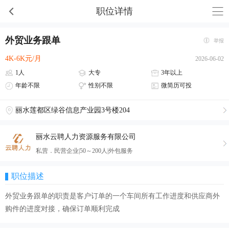
职位详情
外贸业务跟单
举报
4K-6K元/月
2026-06-02
1人
大专
3年以上
年龄不限
性别不限
微简历可投
丽水莲都区绿谷信息产业园3号楼204
丽水云聘人力资源服务有限公司
私营．民营企业|50～200人|外包服务
职位描述
外贸业务跟单的职责是客户订单的一个车间所有工作进度和供应商外
购件的进度对接，确保订单顺利完成