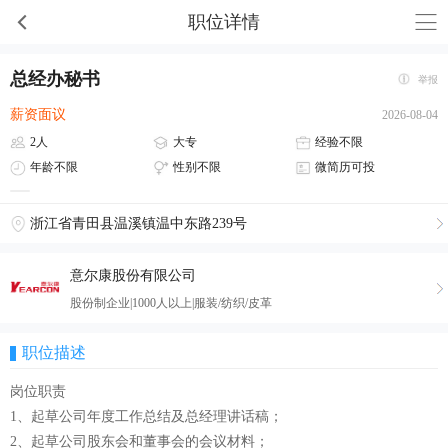
职位详情
总经办秘书
举报
薪资面议
2026-08-04
2人
大专
经验不限
年龄不限
性别不限
微简历可投
浙江省青田县温溪镇温中东路239号
意尔康股份有限公司
股份制企业|1000人以上|服装/纺织/皮革
职位描述
岗位职责
1、起草公司年度工作总结及总经理讲话稿；
2、起草公司股东会和董事会的会议材料；