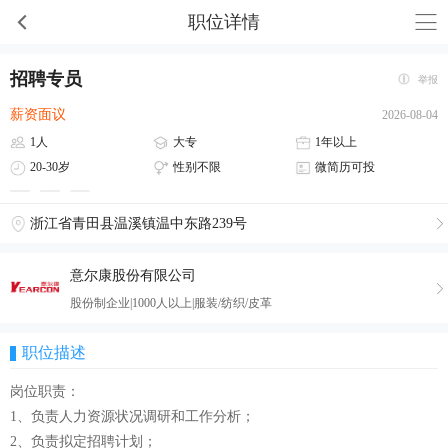
职位详情
招聘专员
举报
薪资面议
2026-08-04
1人
大专
1年以上
20-30岁
性别不限
微简历可投
浙江省青田县温溪镇温中东路239号
意尔康股份有限公司
股份制企业|1000人以上|服装/纺织/皮革
职位描述
岗位职责：
1、负责人力资源状况调研和工作分析；
2、负责拟定招聘计划；