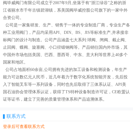
阀毕威阀门有限公司成立于2007年9月,坐落于有“浙江绿谷”之称的浙
江省丽水市千年古镇碧湖镇，系美国阀毕威控股公司旗下的一家中外
合资公司。
公司是一家集研发、生产、销售于一体的专业制造厂商，专业生产各
种工业用阀门，产品均采用API、DIN、BS、JIS等标准生产,并承接非
标阀门的设计与制造。公司产品涵盖七大系列:球阀、闸阀、截止阀、
止回阀、蝶阀、旋塞阀、小口径锻钢阀等。产品销往国内外市场，其
中国外市场包括美国、巴西、墨西哥、中东、意大利等世界上40多个
国家和地区。
公司占地面积60余亩,公司拥有先进的加工设备和检测设备，年生产
能力可达数亿元人民币，近几年着力于数字化系统智能开发，先后投
入了智能叉车等一系列设备，同时也先后取得了三体系认证、API美
国石油协会管理体系认证，获得了TS特种设备制造许可证，CE欧盟认
证等证书，建立了完善的质量管理体系和产品追溯体系。
联系方式
登录后可查看联系方式