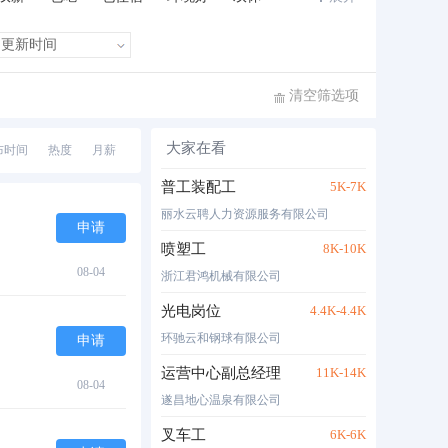
班车接送
住房补贴
公费旅游
清空筛选项
大家在看
布时间
热度
月薪
普工装配工
5K-7K
丽水云聘人力资源服务有限公司
申请
喷塑工
8K-10K
08-04
浙江君鸿机械有限公司
光电岗位
4.4K-4.4K
环驰云和钢球有限公司
申请
运营中心副总经理
11K-14K
08-04
遂昌地心温泉有限公司
叉车工
6K-6K