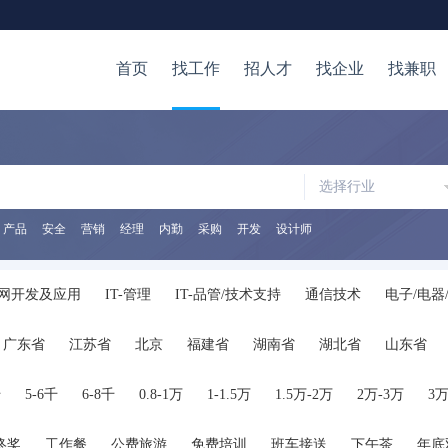
首页
找工作
招人才
找企业
找兼职
选择行业
产品
安全
营销
经理
内勤
采购
开发
设计师
网开发及应用
IT-管理
IT-品管/技术支持
通信技术
电子/电器
/审计/税务
证券/金融/投资
银行
保险
生产/营运
质量/安
广东省
江苏省
北京
福建省
湖南省
湖北省
山东省
储
生物/制药/医疗器械
化工
医院/医疗/护理
广告
公关/媒
陕西省
海南省
河南省
山西省
内蒙古
广西
贵州省
管理
人力资源
高级管理
行政/后勤
咨询/顾问
律师/法务
千
5-6千
6-8千
0.8-1万
1-1.5万
1.5万-2万
2万-3万
3万
服务
交通运输服务
保安/家政/其他服务
公务员
翻译
在校
终奖
工作餐
公费旅游
免费培训
班车接送
下午茶
年底