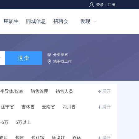
登录
/
注册
应届生
同城信息
招聘会
发现
分类搜索
地图找工作
/半导体/仪表
销售管理
销售人员
展开
全管理
工程/机械/能源
汽车
技工
辽宁省
吉林省
云南省
四川省
展开
介
市场/营销
影视/媒体
写作/出版/印刷
宁夏
甘肃省
青海省
新疆
西藏
教师
培训
科研人员
餐饮/娱乐
-5万
5万以上
学生
储备干部/培训生/实习生
兼职
其他
双薪
包吃
包住宿
环境好
双休
展开