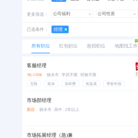
加班费
朝九晚五
美女多
帅哥多
更多筛选：
已选条件：
经理
所有职位
红包职位
急招职位
地图找工作
客服经理
3K-150K
丽水市
|
学历不限
|
经验不限
五险
双休
加班费
有提成
带薪年假
市场部经理
面议
丽水市
|
高中
|
2年以上
市场拓展经理（急)兼