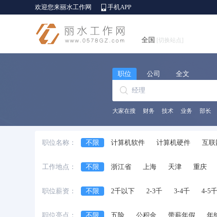
欢迎您来丽水工作网
手机APP
全国
[切换站点]
职位
公司
全文
大家在搜
财务
技术
业务
部长
职位名称：
不限
计算机软件
计算机硬件
互联
销售行政及商务
客服及技术支持
财务
工作地点：
不限
浙江省
上海
天津
重庆
服装/纺织/皮革
采购
贸易
物流/仓
安徽省
江西省
黑龙江省
河北省
艺术/设计
建筑工程
房地产
物业
职位薪资：
不限
2千以下
2-3千
3-4千
4-5
台湾省
香港
澳门
国外
酒店/旅游
美容/健身
百货/连锁/零售
职位亮点：
不限
五险
公积金
带薪年假
年