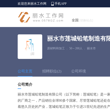
欢迎您来丽水工作网
手机APP
全国
[切换站点]
丽水市莲城铅笔制造有
原材料和加工
．
50～200人
．
丽水市
公司主页
招聘职位(2)
公司环境
公司简介
丽水市莲城铅笔制造有限公司（以下简称：莲城铅笔）是一家私
的厂商之一，产品销往全球80多个国家。尽管莲城铅笔还处在
着悠久历史的产业，莲城铅笔正致力于引进21世纪先进的生产