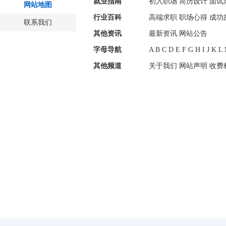
就业指南
初入职场
简历设计
面试
网站地图
行业百科
高端求职
职场心得
成功
联系我们
其他资讯
最新资讯
网站公告
字母导航
A
B
C
D
E
F
G
H
I
J
K
L
其他频道
关于我们
网站声明
收费