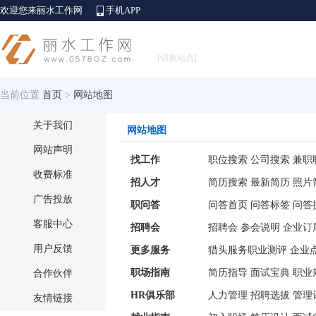
欢迎您来丽水工作网
手机APP
[切换站点]
当前位置
首页
>
网站地图
关于我们
网站地图
网站声明
找工作
职位搜索
公司搜索
兼职
收费标准
招人才
简历搜索
最新简历
照片
广告投放
职问答
问答首页
问答标签
问答
客服中心
招聘会
招聘会
参会说明
企业订
用户反馈
更多服务
猎头服务
职业测评
企业
职场指南
简历指导
面试宝典
职业
合作伙伴
HR俱乐部
人力管理
招聘选拔
管理
友情链接