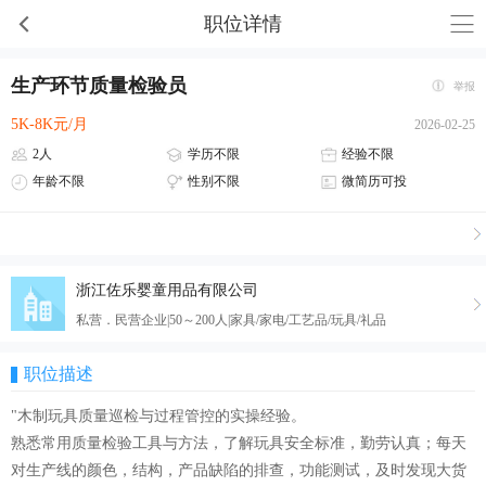
职位详情
生产环节质量检验员
举报
5K-8K元/月
2026-02-25
2人
学历不限
经验不限
年龄不限
性别不限
微简历可投
浙江佐乐婴童用品有限公司
私营．民营企业|50～200人|家具/家电/工艺品/玩具/礼品
职位描述
"木制玩具质量巡检与过程管控的实操经验。
熟悉常用质量检验工具与方法，了解玩具安全标准，勤劳认真；每天
对生产线的颜色，结构，产品缺陷的排查，功能测试，及时发现大货