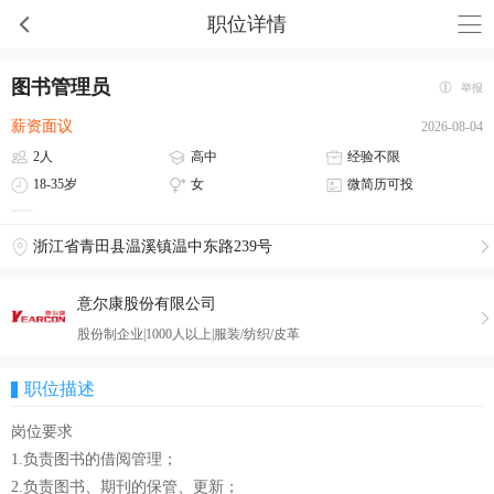
职位详情
图书管理员
举报
薪资面议
2026-08-04
2人
高中
经验不限
18-35岁
女
微简历可投
浙江省青田县温溪镇温中东路239号
意尔康股份有限公司
股份制企业|1000人以上|服装/纺织/皮革
职位描述
岗位要求
1.负责图书的借阅管理；
2.负责图书、期刊的保管、更新；