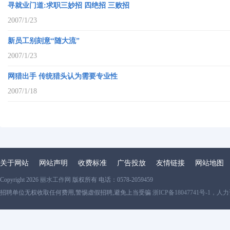
寻就业门道:求职三妙招 四绝招 三败招
2007/1/23
新员工别刻意“随大流”
2007/1/23
网猎出手 传统猎头认为需要专业性
2007/1/18
关于网站
网站声明
收费标准
广告投放
友情链接
网站地图
Copyright 2026
丽水工作网
版权所有 电话：0578-2059459
招聘单位无权收取任何费用,警惕虚假招聘,避免上当受骗
浙ICP备18047741号-1，