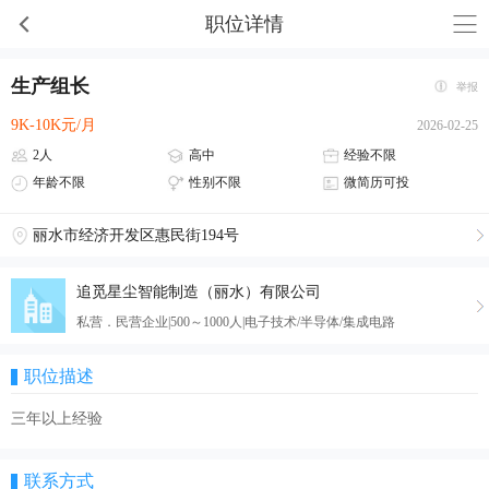
职位详情
生产组长
举报
9K-10K元/月
2026-02-25
2人
高中
经验不限
年龄不限
性别不限
微简历可投
丽水市经济开发区惠民街194号
追觅星尘智能制造（丽水）有限公司
私营．民营企业|500～1000人|电子技术/半导体/集成电路
职位描述
三年以上经验
联系方式