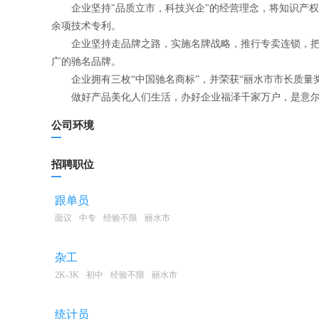
企业坚持"品质立市，科技兴企"的经营理念，将知识产权作
余项技术专利。
企业坚持走品牌之路，实施名牌战略，推行专卖连锁，把全国
广的驰名品牌。
企业拥有三枚“中国驰名商标”，并荣获“丽水市市长质量奖”
做好产品美化人们生活，办好企业福泽千家万户，是意尔
公司环境
招聘职位
跟单员
面议
中专
经验不限
丽水市
杂工
2K-3K
初中
经验不限
丽水市
统计员