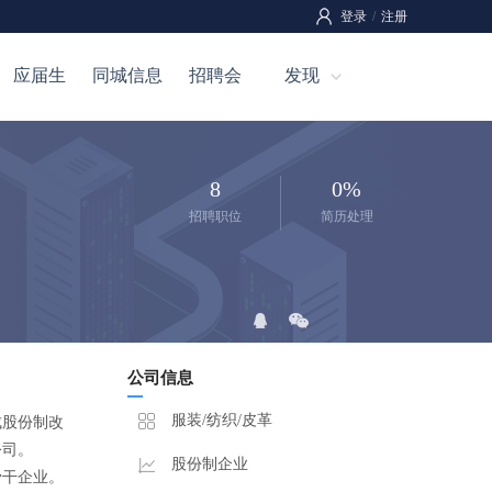
登录
/
注册
应届生
同城信息
招聘会
发现
8
0%
招聘职位
简历处理
公司信息
服装/纺织/皮革
成股份制改
公司。
股份制企业
骨干企业。