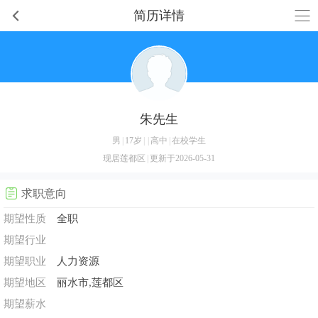
简历详情
朱先生
男
|
17岁
|
|
高中
|
在校学生
现居莲都区
|
更新于2026-05-31
求职意向
期望性质
全职
期望行业
期望职业
人力资源
期望地区
丽水市,莲都区
期望薪水