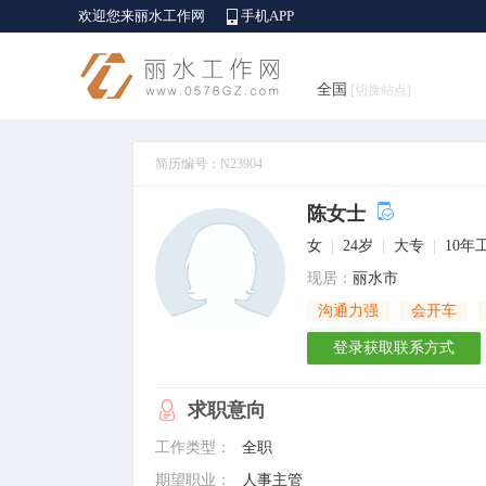
欢迎您来丽水工作网
手机APP
全国
[切换站点]
简历编号：N23904
陈女士
女
|
24岁
|
大专
|
10年
现居：
丽水市
沟通力强
会开车
登录获取联系方式
求职意向
工作类型：
全职
期望职业：
人事主管