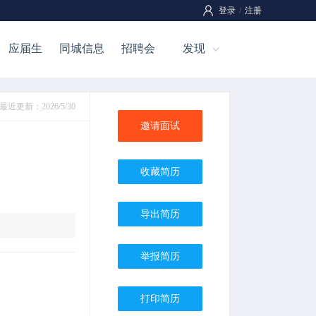
登录
/
注册
应届生
同城信息
招聘会
发现
最近更新：2026/5/30
邀请面试
收藏简历
导出简历
举报简历
打印简历