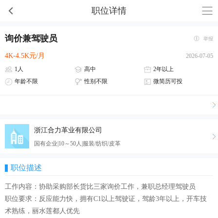
职位详情
询价兼驾驶员
举报
4K-4.5K元/月
2026-07-05
1人
高中
2年以上
年龄不限
性别不限
微简历可投
浙江合力革业有限公司
国有企业|10～50人|服装/纺织/皮革
职位描述
工作内容：协助采购部长货比三家询价工作，兼职总经理驾驶员
职位要求：反应能力快，拥有C1以上驾驶证，驾龄3年以上，开车技
术熟练，丽水莲都人优先