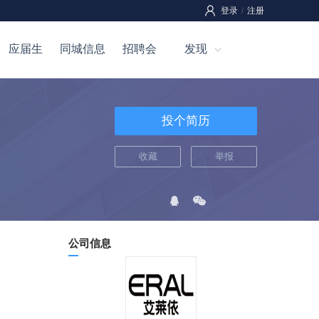
登录
/
注册
应届生
同城信息
招聘会
发现
投个简历
收藏
举报
公司信息