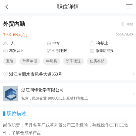
职位详情
外贸内勤
举报
3.5K-6K元/月
2026-06-02
1人
中专
2年以上
28岁以上
性别不限
微简历可投
五险
带薪年假
年终奖
班车接送
住房补贴
浙江省丽水市绿谷大道353号
浙江闽锋化学有限公司
私营．民营企业|1000人以上|原材料和加工
职位描述
岗位职责：需具备革厂或革外贸公司工作经验，熟练操作OFFICE软
件，了解合成革产品