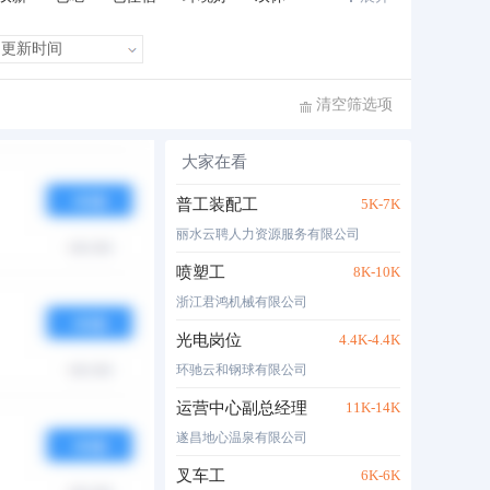
班车接送
住房补贴
公费旅游
清空筛选项
大家在看
布时间
热度
月薪
普工装配工
5K-7K
丽水云聘人力资源服务有限公司
喷塑工
8K-10K
浙江君鸿机械有限公司
光电岗位
4.4K-4.4K
环驰云和钢球有限公司
运营中心副总经理
11K-14K
遂昌地心温泉有限公司
叉车工
6K-6K