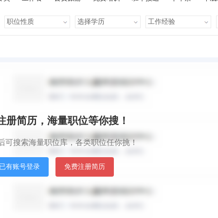
有提成
全勤奖
有补助
晋升快
车贴
房贴
健康体检
默认排序
发
秒注册简历，海量职位等你搜！
后可搜索海量职位库，各类职位任你挑！
已有账号登录
免费注册简历