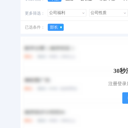
加班费
朝九晚五
美女多
帅哥多
更多筛选：
已选条件：
部长
所有职位
红包职位
急招职位
地图找工作
30
注册登录