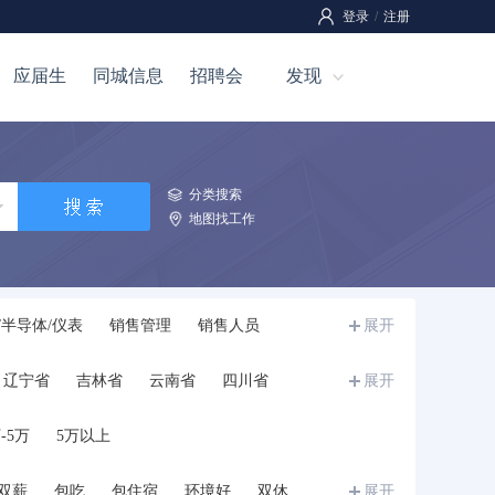
登录
/
注册
应届生
同城信息
招聘会
发现
分类搜索
地图找工作
/半导体/仪表
销售管理
销售人员
展开
全管理
工程/机械/能源
汽车
技工
辽宁省
吉林省
云南省
四川省
展开
介
市场/营销
影视/媒体
写作/出版/印刷
宁夏
甘肃省
青海省
新疆
西藏
教师
培训
科研人员
餐饮/娱乐
-5万
5万以上
学生
储备干部/培训生/实习生
兼职
其他
双薪
包吃
包住宿
环境好
双休
展开