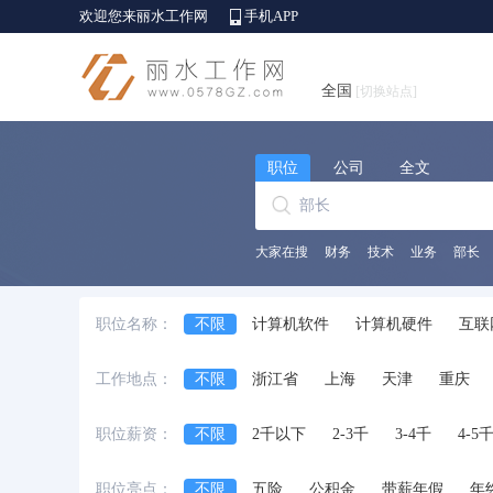
欢迎您来丽水工作网
手机APP
全国
[切换站点]
职位
公司
全文
大家在搜
财务
技术
业务
部长
职位名称：
不限
计算机软件
计算机硬件
互联
销售行政及商务
客服及技术支持
财务
工作地点：
不限
浙江省
上海
天津
重庆
服装/纺织/皮革
采购
贸易
物流/仓
安徽省
江西省
黑龙江省
河北省
艺术/设计
建筑工程
房地产
物业
职位薪资：
不限
2千以下
2-3千
3-4千
4-5
台湾省
香港
澳门
国外
酒店/旅游
美容/健身
百货/连锁/零售
职位亮点：
不限
五险
公积金
带薪年假
年