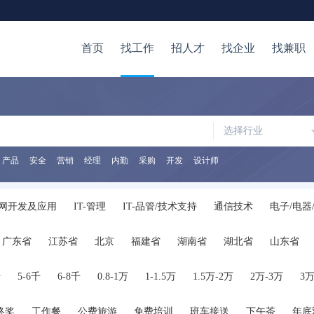
首页
找工作
招人才
找企业
找兼职
选择行业
产品
安全
营销
经理
内勤
采购
开发
设计师
网开发及应用
IT-管理
IT-品管/技术支持
通信技术
电子/电器
/审计/税务
证券/金融/投资
银行
保险
生产/营运
质量/安
广东省
江苏省
北京
福建省
湖南省
湖北省
山东省
储
生物/制药/医疗器械
化工
医院/医疗/护理
广告
公关/媒
陕西省
海南省
河南省
山西省
内蒙古
广西
贵州省
管理
人力资源
高级管理
行政/后勤
咨询/顾问
律师/法务
千
5-6千
6-8千
0.8-1万
1-1.5万
1.5万-2万
2万-3万
3万
服务
交通运输服务
保安/家政/其他服务
公务员
翻译
在校
终奖
工作餐
公费旅游
免费培训
班车接送
下午茶
年底