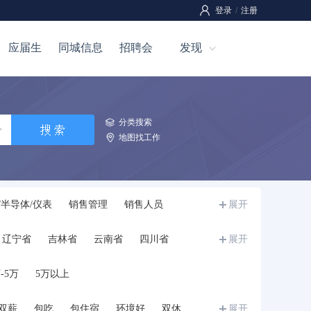
登录
/
注册
应届生
同城信息
招聘会
发现
分类搜索
地图找工作
/半导体/仪表
销售管理
销售人员
展开
全管理
工程/机械/能源
汽车
技工
辽宁省
吉林省
云南省
四川省
展开
介
市场/营销
影视/媒体
写作/出版/印刷
宁夏
甘肃省
青海省
新疆
西藏
教师
培训
科研人员
餐饮/娱乐
-5万
5万以上
学生
储备干部/培训生/实习生
兼职
其他
双薪
包吃
包住宿
环境好
双休
展开