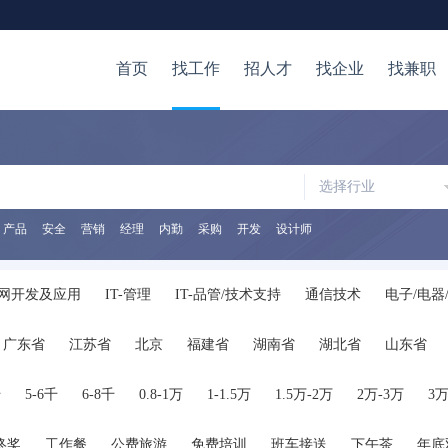
首页
找工作
招人才
找企业
找兼职
选择行业
产品
安全
营销
经理
内勤
采购
开发
设计师
网开发及应用
IT-管理
IT-品管/技术支持
通信技术
电子/电器
/审计/税务
证券/金融/投资
银行
保险
生产/营运
质量/安
广东省
江苏省
北京
福建省
湖南省
湖北省
山东省
储
生物/制药/医疗器械
化工
医院/医疗/护理
广告
公关/媒
陕西省
海南省
河南省
山西省
内蒙古
广西
贵州省
管理
人力资源
高级管理
行政/后勤
咨询/顾问
律师/法务
千
5-6千
6-8千
0.8-1万
1-1.5万
1.5万-2万
2万-3万
3万
服务
交通运输服务
保安/家政/其他服务
公务员
翻译
在校
终奖
工作餐
公费旅游
免费培训
班车接送
下午茶
年底