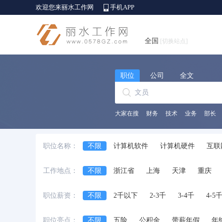
欢迎您来丽水工作网
手机APP
全国
[切换站点]
职位
公司
全文
大家在搜
财务
技术
业务
部长
职位名称：
不限
计算机软件
计算机硬件
互联
销售行政及商务
客服及技术支持
财务
工作地点：
不限
浙江省
上海
天津
重庆
服装/纺织/皮革
采购
贸易
物流/仓
安徽省
江西省
黑龙江省
河北省
艺术/设计
建筑工程
房地产
物业
职位薪资：
不限
2千以下
2-3千
3-4千
4-5
台湾省
香港
澳门
国外
酒店/旅游
美容/健身
百货/连锁/零售
职位亮点：
不限
五险
公积金
带薪年假
年