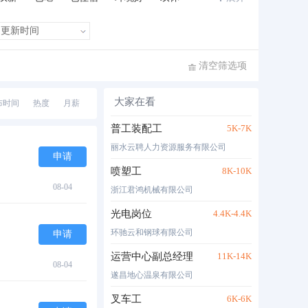
班车接送
住房补贴
公费旅游
清空筛选项
大家在看
布时间
热度
月薪
普工装配工
5K-7K
丽水云聘人力资源服务有限公司
申请
喷塑工
8K-10K
08-04
浙江君鸿机械有限公司
光电岗位
4.4K-4.4K
环驰云和钢球有限公司
申请
运营中心副总经理
11K-14K
08-04
遂昌地心温泉有限公司
叉车工
6K-6K