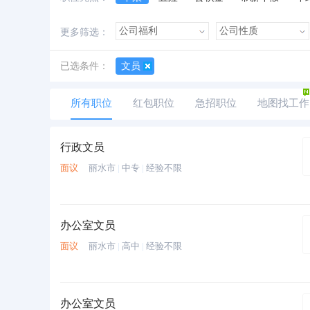
加班费
朝九晚五
美女多
帅哥多
更多筛选：
已选条件：
文员
所有职位
红包职位
急招职位
地图找工作
行政文员
面议
丽水市
|
中专
|
经验不限
办公室文员
面议
丽水市
|
高中
|
经验不限
办公室文员