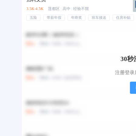
3.5K-4.5K
莲都区
|
高中
|
经验不限
五险
带薪年假
年终奖
班车接送
住房补贴
仓库文员
5K-8K
丽水市
|
中专
|
经验不限
30
内勤文员
注册登录
4K-6K
丽水市
|
学历不限
|
经验不限
文员
3.7K-4.2K
丽水市
|
学历不限
|
经验不限