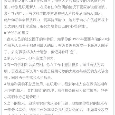
多站在他人的立场上换位思考，用别人更容易接受的方式进行沟
通，特别是职场新人，在没有任何资历的情况下更应该谦虚谨慎，
遵守“行规”，只有这样才能更容易被别人所接受从而融入团队。
此外90后学会释放压力、提高抗压能力，这对于自小在优越环境中
长大的90后非常重要，要努力培养自己的“心理弹性”。
■ 给90后的建议
1.盘点自己的社交圈子的年龄段。如果你的IPhone4里面存储的200多
个联系人几乎全都是同龄人的话，有必要纵向发展一下联系人圈子
了。多向职场成功人士请教，但记得称呼“您”。
2.承认不公平，但不应放弃努力。
3.有一种胜利叫以柔克刚。你在工作中想法很多，而且自认为高
明，是说还是不说呢？答案是要用巧妙的大家都能接受的方式讲出
来，同时勇于尝试和承担后果。
4.装嫩和卖萌不总是管用。在职场中，很多年轻人会在职场初期利
用“同性相斥、异性相吸”的原理，抓住机会请别人帮忙做事。但是
小聪明未必总是管用！
5.当下的快乐。追求现实的快乐没有问题，但如果你理解的快乐有
一部分和享受、牺牲工作效率或公共利益沾边的话，不如每次攻克