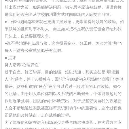
●我们有时候的确会喜欢一个人独立完成，遇到问题也希望能自己先
想出应对之策。如果能解决问题，独立思考应该被鼓励。讲话直接
是我们还没完全从学校的沟通方式转向职场的人际交往习惯。
●工作出现问题本来就已充满了挫败感，更希望得到领导的鼓励。如
果领导的批评对事不对人，而且如果把不是我的责任也全归结到我
们头上，自然要据理力争。
●说不善沟通有点想当然，这也得看企业、分工种。怎么才算“热”？
每天一进办公室就笑似乎有点假。
■ 点评
努力培养“心理弹性”
过于自负、锋芒毕露、目的性强、难以沟通，其实这些是“职场新
人”的通病，并非90后独有，回想当初80后初入职场时也遭到了类似
批评。这些所谓的“缺点”完全可以通过一段时间的工作改掉。如今
的职场，由于用人单位体制以及系统的不断健全，个体能够起到的
作用逐渐减弱，团队的作用不断突出，对于那些强调自我的职场新
人会不断地通过实践甚至碰壁意识到协作中的重要性，这个过程也
正是他们改掉缺点，走向成熟的过程。
为了能够使90后在进入职场后少走些弯路尽快成长，在沟通方面应