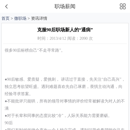
职场薪闻
首页
>
微职场
> 资讯详情
克服90后职场新人的“通病”
时间：2013/4/12 阅读：2090 次
很多90后标榜自己“不走寻常路”。
●90后敏感、爱质疑，爱挑刺， 讲话过于直接，先关注“自己高兴”，
独立思考欲望旺盛。遇到难题喜欢先自己琢磨，畏惧主动沟通，向
经验寻求答案。
●不能批评只能哄，所有的领导对事情的评价经常被解读为对人的不
满
●对于长辈和同事的态度比较“冷”，人际关系能力需要磨砺。
90后