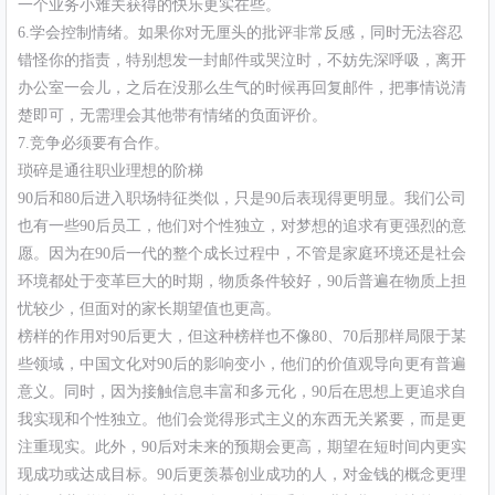
一个业务小难关获得的快乐更实在些。
6.学会控制情绪。如果你对无厘头的批评非常反感，同时无法容忍
错怪你的指责，特别想发一封邮件或哭泣时，不妨先深呼吸，离开
办公室一会儿，之后在没那么生气的时候再回复邮件，把事情说清
楚即可，无需理会其他带有情绪的负面评价。
7.竞争必须要有合作。
琐碎是通往职业理想的阶梯
90后和80后进入职场特征类似，只是90后表现得更明显。我们公司
也有一些90后员工，他们对个性独立，对梦想的追求有更强烈的意
愿。因为在90后一代的整个成长过程中，不管是家庭环境还是社会
环境都处于变革巨大的时期，物质条件较好，90后普遍在物质上担
忧较少，但面对的家长期望值也更高。
榜样的作用对90后更大，但这种榜样也不像80、70后那样局限于某
些领域，中国文化对90后的影响变小，他们的价值观导向更有普遍
意义。同时，因为接触信息丰富和多元化，90后在思想上更追求自
我实现和个性独立。他们会觉得形式主义的东西无关紧要，而是更
注重现实。此外，90后对未来的预期会更高，期望在短时间内更实
现成功或达成目标。90后更羡慕创业成功的人，对金钱的概念更理