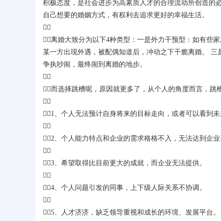
积极态度，是社会进步为高素质人才的合理流动所创造的
自己想要的婚姻方式，有权利去追求更好的幸福生活。

离婚大致分为以下4种类型：一是外力干预型：如有些
某一方出现外遇，被配偶知道后，冲动之下干脆离婚。 三
争执吵闹，最终闹到离婚的地步。

而选择跳槽呢，原因就更多了，从个人的角度而言，跳

1、个人无法预计自身将来的目标走向，或者可以看到

2、个人能力特点和企业的需求格格不入，无法达到企业

3、希望取得比目前更大的成就，而企业无法提供。

4、个人问题引发的同事，上下级人际关系不协调。

5、人才济济，缺乏领导重视和成长的环境、发展平台。