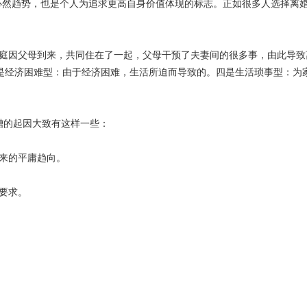
必然趋势，也是个人为追求更高自身价值体现的标志。正如很多人选择离
家庭因父母到来，共同住在了一起，父母干预了夫妻间的很多事，由此导
是经济困难型：由于经济困难，生活所迫而导致的。四是生活琐事型：为
槽的起因大致有这样一些：
未来的平庸趋向。
要求。