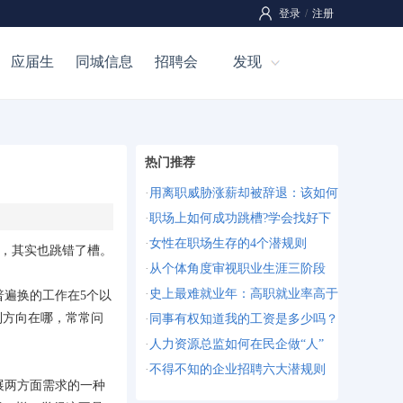
登录
/
注册
应届生
同城信息
招聘会
发现
热门推荐
·
用离职威胁涨薪却被辞退：该如何
·
职场上如何成功跳槽?学会找好下
·
女性在职场生存的4个潜规则
%，其实也跳错了槽。
·
从个体角度审视职业生涯三阶段
·
史上最难就业年：高职就业率高于
普遍换的工作在5个以
到方向在哪，常常问
·
同事有权知道我的工资是多少吗？
·
人力资源总监如何在民企做“人”
·
不得不知的企业招聘六大潜规则
展两方面需求的一种