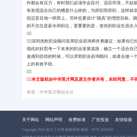
作都会有压力，有时我们必须学会应付、适应环境，不妨
有发现适合自己的槽是什么样的，为辞职而辞职，这样就
切忌盲目地一哄而上。另外也要设计“跳高”的理想目标。
的不仅仅是薪水和职位，更重要的是，使你的职业生涯步

深圳杰欧职业顾问首席职业咨询师肖勇建议：如果你已
借此好好思考一下未来的职业发展道路，确立一个适合自
途感到彷徨的时候，可以求助职业咨询顾问，或者去做一
上的有效手段。

本文版权由中华英才网及原文作者共有，未经同意，不
来源：中华英才网伯乐谷
关于网站
网站声明
收费标准
广告投放
友情链接
Copyright 2026
丽水工作网
版权所有 电话：0578-2059459