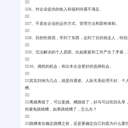

6、对企业提供的收入和福利待遇不满足。

7、不喜欢企业的运作方式、管理方法和固有体制。

8、目的性很强，学到了东西，达到了目的就走人，特

9、无法解决的个人原因。比如家庭和工作产生了矛盾

10、偶然的机会，有比本企业更好的选择机会。

其实归纳为几点，就是待遇差、人际关系处理不好、个
槽。

离婚离错了，可以复婚。槽跳错了，好马可以吃回头草
何避免跳错槽，如果跳错槽了，怎么办？

跳槽者在确定跳槽之前，还是要确定自己到底为什么要