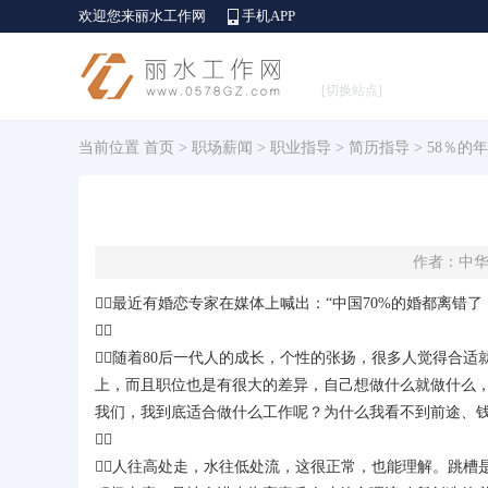
欢迎您来丽水工作网
手机APP
[切换站点]
当前位置
首页
>
职场薪闻
>
职业指导
>
简历指导
> 58％的
作者：中华英
最近有婚恋专家在媒体上喊出：“中国70%的婚都离错

随着80后一代人的成长，个性的张扬，很多人觉得合
上，而且职位也是有很大的差异，自己想做什么就做什么
我们，我到底适合做什么工作呢？为什么我看不到前途、

人往高处走，水往低处流，这很正常，也能理解。跳槽