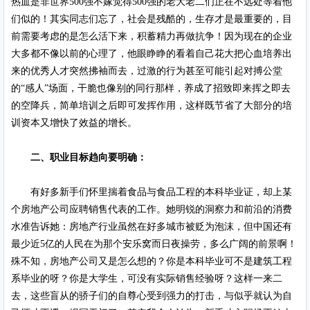
热血是非世界500强不嫁觉得500强的老大老二们正在不远处等着他
们似的！其实同志们忘了，社会是残酷的，生存才是最重要的，目
前需要考虑的是怎么活下来，积蓄精力再做抗争！因为现在的企业
大多都不像以前的心理了，他眼睁睁的看着自己花大把心血培养出
来的优秀人才突然拂袖而去，过激的行为甚至可能引起对搏公堂
的“感人”场面，干脆也像别的同行那样，养成了招致即来挥之即去
的空降兵，简单培训之后即可发挥作用，这样既节省了大部分的培
训资本又增快了效益的增长。
二、职业目标趋向要明确：
有好多新手们怀里揣着食品与食品工程的本科毕业证，却上某
个房地产公司应聘销售代表的工作。她明锐的洞察力和前沿的消费
水准告诉她：房地产行业虽然在好多城市被贬为泡沫，但中国还有
最少近5亿的人民在为那个安乐窝而日夜操劳，多么广阔的前景啊！
殊不知，房地产公司又是怎么想的？你是本科毕业可不是建筑工程
系毕业的呀？你是大学生，可没有实际销售经验呀？这样一来二
去，这些盲从的骄子们的自尊心受到强力的打击，与似乎就认为自