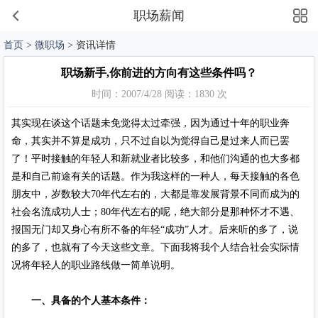
职场薪闻
首页
>
微职场
> 资讯详情
职场新手,你前进的方向有这些条件吗？
时间：2007/4/28 阅读：1830 次
其实现在谈这个话题未免觉得太过牵强，因为通过十年的职业奔
命，其实并不算是成功，只不过自以为觉得自己是过来人而已罢
了！平时接触的年轻人和新就业者比较多，和他们沟通的也大多都
是和自己前途有关的话题。作为我这样的一种人，每天接触的各色
朋友中，岁数较大70年代左右的，大都是靠发展背景不同而成为的
社会名流成功人士；80年代左右的呢，绝大部分是那种怀才不遇、
报国无门却又身心有所不备的年轻“成功”人才。后来听的多了，说
的多了，也就有了今天这些文章。下面我将我个人结合社会实际情
况将年轻人的职业路线做一简单说明。
一、具备的个人基本条件：