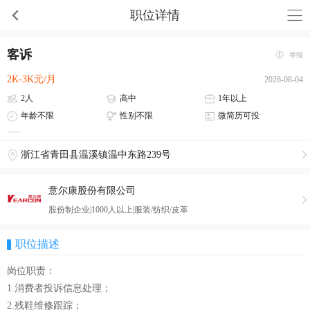
职位详情
客诉
举报
2K-3K元/月
2026-08-04
2人
高中
1年以上
年龄不限
性别不限
微简历可投
浙江省青田县温溪镇温中东路239号
意尔康股份有限公司
股份制企业|1000人以上|服装/纺织/皮革
职位描述
岗位职责：
1.消费者投诉信息处理；
2.残鞋维修跟踪；