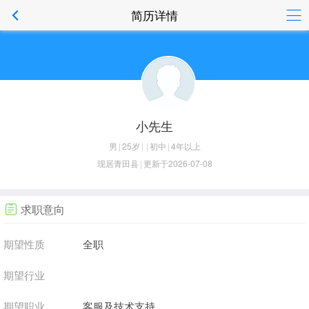
简历详情
小先生
男
|
25岁
|
|
初中
|
4年以上
现居青田县
|
更新于2026-07-08
求职意向
期望性质
全职
期望行业
期望职业
客服及技术支持