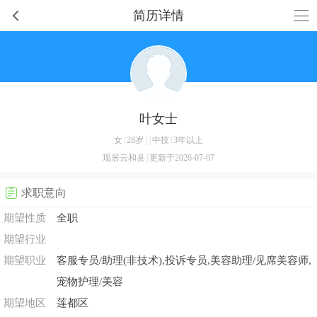
简历详情
叶女士
女
|
28岁
|
|
中技
|
3年以上
现居云和县
|
更新于2026-07-07
求职意向
期望性质
全职
期望行业
期望职业
客服专员/助理(非技术),投诉专员,美容助理/见席美容师,
宠物护理/美容
期望地区
莲都区