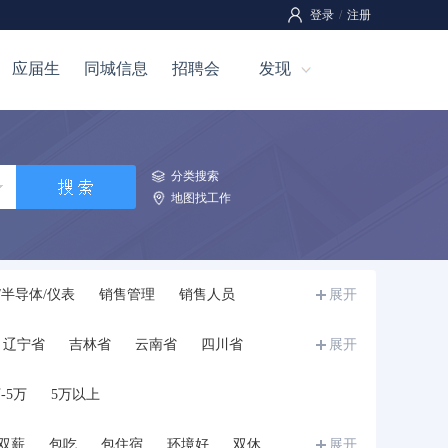
登录
/
注册
应届生
同城信息
招聘会
发现
分类搜索
地图找工作
/半导体/仪表
销售管理
销售人员
展开
全管理
工程/机械/能源
汽车
技工
辽宁省
吉林省
云南省
四川省
展开
介
市场/营销
影视/媒体
写作/出版/印刷
宁夏
甘肃省
青海省
新疆
西藏
教师
培训
科研人员
餐饮/娱乐
-5万
5万以上
学生
储备干部/培训生/实习生
兼职
其他
双薪
包吃
包住宿
环境好
双休
展开