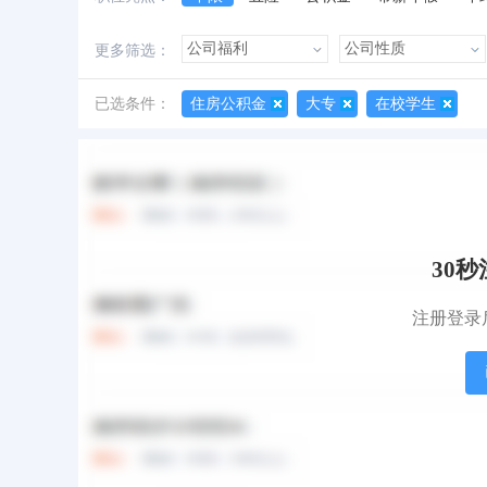
加班费
朝九晚五
美女多
帅哥多
更多筛选：
已选条件：
住房公积金
大专
在校学生
所有职位
红包职位
急招职位
地图找工作
30
注册登录