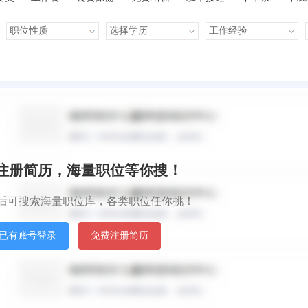
有提成
全勤奖
有补助
晋升快
车贴
房贴
健康体检
默认排序
发
秒注册简历，海量职位等你搜！
后可搜索海量职位库，各类职位任你挑！
已有账号登录
免费注册简历