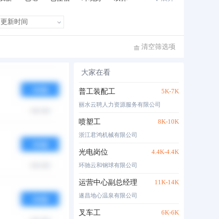
班车接送
住房补贴
公费旅游
清空筛选项
大家在看
布时间
热度
月薪
普工装配工
5K-7K
丽水云聘人力资源服务有限公司
喷塑工
8K-10K
浙江君鸿机械有限公司
光电岗位
4.4K-4.4K
环驰云和钢球有限公司
运营中心副总经理
11K-14K
遂昌地心温泉有限公司
叉车工
6K-6K