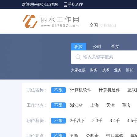
欢迎您来丽水工作网
手机APP
全国
[切换站点]
职位
公司
全文
大家在搜
财务
技术
业务
部长
职位名称：
不限
计算机软件
计算机硬件
互联
销售行政及商务
客服及技术支持
财务
工作地点：
不限
浙江省
上海
天津
重庆
服装/纺织/皮革
采购
贸易
物流/仓
安徽省
江西省
黑龙江省
河北省
艺术/设计
建筑工程
房地产
物业
职位薪资：
不限
2千以下
2-3千
3-4千
4-5
台湾省
香港
澳门
国外
酒店/旅游
美容/健身
百货/连锁/零售
职位亮点：
不限
五险
公积金
带薪年假
年