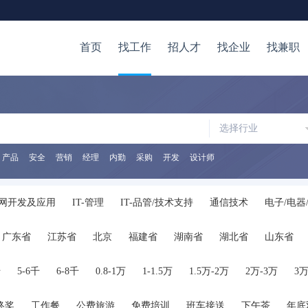
首页
找工作
招人才
找企业
找兼职
选择行业
产品
安全
营销
经理
内勤
采购
开发
设计师
网开发及应用
IT-管理
IT-品管/技术支持
通信技术
电子/电器
/审计/税务
证券/金融/投资
银行
保险
生产/营运
质量/安
广东省
江苏省
北京
福建省
湖南省
湖北省
山东省
储
生物/制药/医疗器械
化工
医院/医疗/护理
广告
公关/媒
陕西省
海南省
河南省
山西省
内蒙古
广西
贵州省
管理
人力资源
高级管理
行政/后勤
咨询/顾问
律师/法务
千
5-6千
6-8千
0.8-1万
1-1.5万
1.5万-2万
2万-3万
3万
服务
交通运输服务
保安/家政/其他服务
公务员
翻译
在校
终奖
工作餐
公费旅游
免费培训
班车接送
下午茶
年底