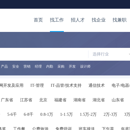
首页
找工作
招人才
找企业
找兼职
选择行业
产品
安全
营销
经理
内勤
采购
开发
设计师
网开发及应用
IT-管理
IT-品管/技术支持
通信技术
电子/电器
/审计/税务
证券/金融/投资
银行
保险
生产/营运
质量/安
广东省
江苏省
北京
福建省
湖南省
湖北省
山东省
储
生物/制药/医疗器械
化工
医院/医疗/护理
广告
公关/媒
陕西省
海南省
河南省
山西省
内蒙古
广西
贵州省
管理
人力资源
高级管理
行政/后勤
咨询/顾问
律师/法务
千
5-6千
6-8千
0.8-1万
1-1.5万
1.5万-2万
2万-3万
3万
服务
交通运输服务
保安/家政/其他服务
公务员
翻译
在校
终奖
工作餐
公费旅游
免费培训
班车接送
下午茶
年底