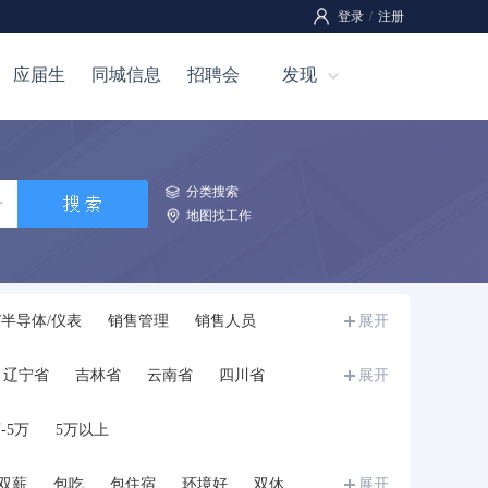
登录
/
注册
应届生
同城信息
招聘会
发现
分类搜索
地图找工作
/半导体/仪表
销售管理
销售人员
展开
全管理
工程/机械/能源
汽车
技工
辽宁省
吉林省
云南省
四川省
展开
介
市场/营销
影视/媒体
写作/出版/印刷
宁夏
甘肃省
青海省
新疆
西藏
教师
培训
科研人员
餐饮/娱乐
-5万
5万以上
学生
储备干部/培训生/实习生
兼职
其他
双薪
包吃
包住宿
环境好
双休
展开