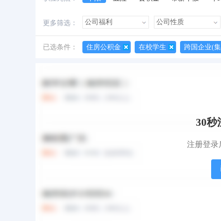
加班费
朝九晚五
美女多
帅哥多
更多筛选：
已选条件：
住房公积金
在校学生
跨国企业(集
所有职位
红包职位
急招职位
地图找工作
30
注册登录