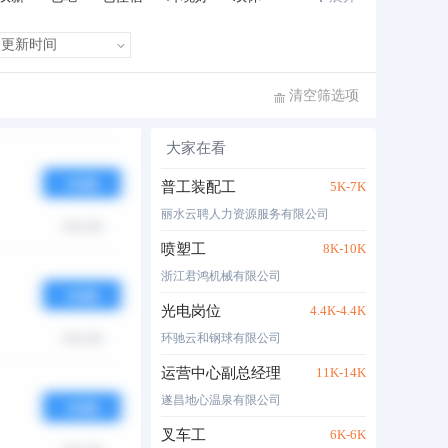
班车接送
住房补贴
公费旅游
清空筛选项
大家在看
布时间
热度
月薪
普工装配工
5K-7K
丽水云聘人力资源服务有限公司
喷塑工
8K-10K
浙江君鸿机械有限公司
光电岗位
4.4K-4.4K
环驰云和钢球有限公司
运营中心副总经理
11K-14K
遂昌地心温泉有限公司
叉车工
6K-6K