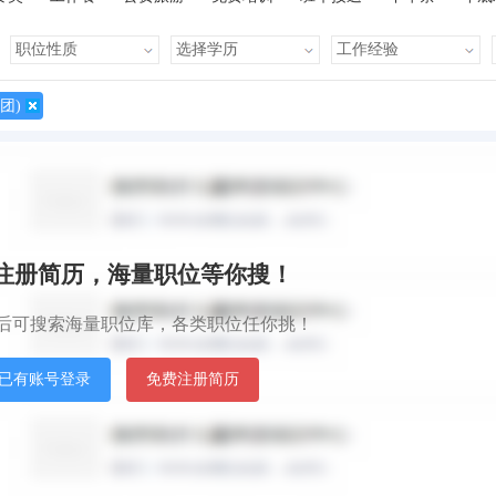
有提成
全勤奖
有补助
晋升快
车贴
房贴
健康体检
团)
默认排序
发
秒注册简历，海量职位等你搜！
后可搜索海量职位库，各类职位任你挑！
已有账号登录
免费注册简历