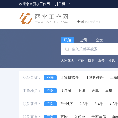
欢迎您来丽水工作网
手机APP
全国
[切换站点]
职位
公司
全文
大家在搜
财务
技术
业务
部长
职位名称：
不限
计算机软件
计算机硬件
互联
销售行政及商务
客服及技术支持
财务
工作地点：
不限
浙江省
上海
天津
重庆
服装/纺织/皮革
采购
贸易
物流/仓
安徽省
江西省
黑龙江省
河北省
艺术/设计
建筑工程
房地产
物业
职位薪资：
不限
2千以下
2-3千
3-4千
4-5
台湾省
香港
澳门
国外
酒店/旅游
美容/健身
百货/连锁/零售
职位亮点：
不限
五险
公积金
带薪年假
年